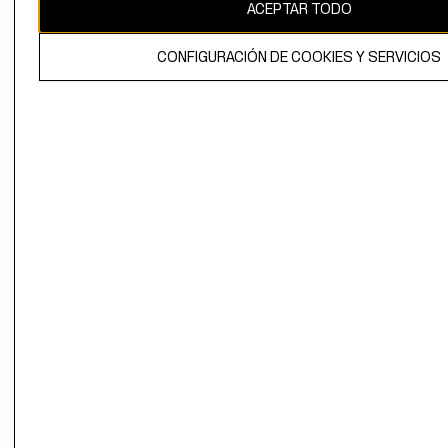
ACEPTAR TODO
CONFIGURACIÓN DE COOKIES Y SERVICIOS
El contenido de esta página web está protegido por copyright y es
propiedad de H&M Hennes & Mauritz AB.