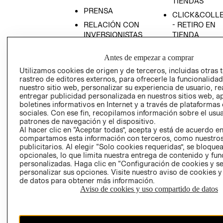
TIENDAS
PRENSA
CLICK&COLL
RELACIÓN CON
- RETIRO EN
INVERSIONISTAS
TIENDA
POLÍTICA
TÉRMINOS Y
Antes de empezar a comprar
EMPRESARIAL
CONDICIONE
Utilizamos cookies de origen y de terceros, incluidas otras 
AVISO DE
rastreo de editores externos, para ofrecerle la funcionalid
PRIVACIDAD
nuestro sitio web, personalizar su experiencia de usuario, rea
entregar publicidad personalizada en nuestros sitios web, a
GIFT CARD
boletines informativos en Internet y a través de plataformas
AVISO DE
sociales. Con ese fin, recopilamos información sobre el usua
COOKIES
patrones de navegación y el dispositivo.
Al hacer clic en “Aceptar todas”, acepta y está de acuerdo e
compartamos esta información con terceros, como nuestros
publicitarios. Al elegir “Solo cookies requeridas”, se bloque
opcionales, lo que limita nuestra entrega de contenido y fu
personalizadas. Haga clic en “Configuración de cookies y se
personalizar sus opciones. Visite nuestro aviso de cookies 
de datos para obtener más información.
Aviso de cookies y uso compartido de datos
Uruguay ($U)
CAMBIAR REGIÓN