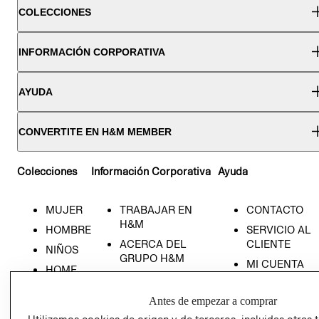
COLECCIONES
INFORMACIÓN CORPORATIVA
AYUDA
CONVERTITE EN H&M MEMBER
Colecciones
Información Corporativa
Ayuda
MUJER
TRABAJAR EN
CONTACTO
H&M
HOMBRE
SERVICIO AL
ACERCA DEL
CLIENTE
NIÑOS
GRUPO H&M
MI CUENTA
HOME
RESPONSABILIDAD
NUESTRAS
SOCIAL
TIENDAS
Antes de empezar a comprar
PRENSA
CLICK&COLL