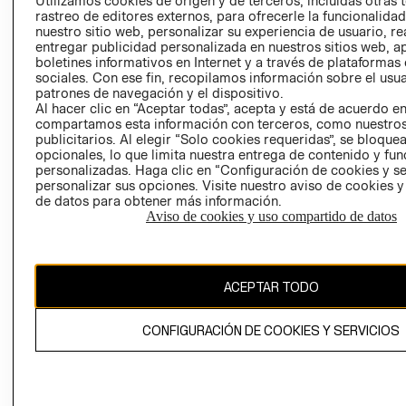
Utilizamos cookies de origen y de terceros, incluidas otras 
rastreo de editores externos, para ofrecerle la funcionalid
RELACIÓN CON
- RETIRO EN
nuestro sitio web, personalizar su experiencia de usuario, rea
INVERSIONISTAS
TIENDA
entregar publicidad personalizada en nuestros sitios web, a
POLÍTICA
TÉRMINOS Y
boletines informativos en Internet y a través de plataformas
sociales. Con ese fin, recopilamos información sobre el usua
EMPRESARIAL
CONDICIONE
patrones de navegación y el dispositivo.
AVISO DE
Al hacer clic en “Aceptar todas”, acepta y está de acuerdo e
PRIVACIDAD
compartamos esta información con terceros, como nuestros
publicitarios. Al elegir “Solo cookies requeridas”, se bloque
GIFT CARD
opcionales, lo que limita nuestra entrega de contenido y fu
personalizadas. Haga clic en “Configuración de cookies y se
AVISO DE
personalizar sus opciones. Visite nuestro aviso de cookies 
COOKIES
de datos para obtener más información.
Aviso de cookies y uso compartido de datos
ACEPTAR TODO
Uruguay ($U)
CONFIGURACIÓN DE COOKIES Y SERVICIOS
CAMBIAR REGIÓN