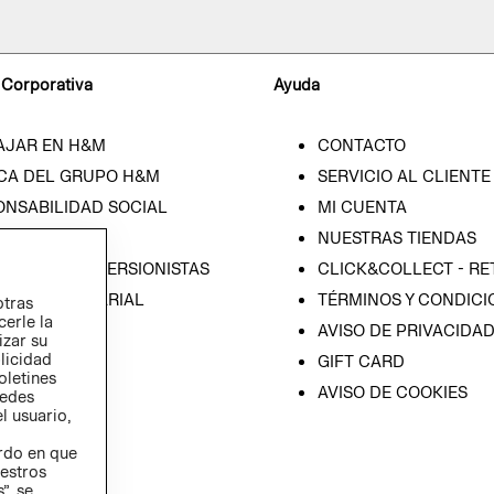
 Corporativa
Ayuda
AJAR EN H&M
CONTACTO
CA DEL GRUPO H&M
SERVICIO AL CLIENTE
ONSABILIDAD SOCIAL
MI CUENTA
SA
NUESTRAS TIENDAS
IÓN CON INVERSIONISTAS
CLICK&COLLECT - RE
ICA EMPRESARIAL
TÉRMINOS Y CONDICI
otras
cerle la
AVISO DE PRIVACIDA
izar su
blicidad
GIFT CARD
oletines
AVISO DE COOKIES
redes
l usuario,
erdo en que
estros
”, se