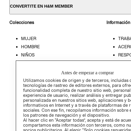
CONVERTITE EN H&M MEMBER
Colecciones
Información
MUJER
TRAB
HOMBRE
ACER
NIÑOS
RESP
HOME
PREN
RELAC
Antes de empezar a comprar
POLÍT
Utilizamos cookies de origen y de terceros, incluidas 
tecnologías de rastreo de editores externos, para ofre
funcionalidad completa de nuestro sitio web, personal
experiencia de usuario, realizar análisis y entregar pu
personalizada en nuestros sitios web, aplicaciones y b
informativos en Internet y a través de plataformas de 
sociales. Con ese fin, recopilamos información sobre e
los patrones de navegación y el dispositivo.
Al hacer clic en “Aceptar todas”, acepta y está de acu
compartamos esta información con terceros, como nu
socios publicitarios. Al elegir “Solo cookies requeridas