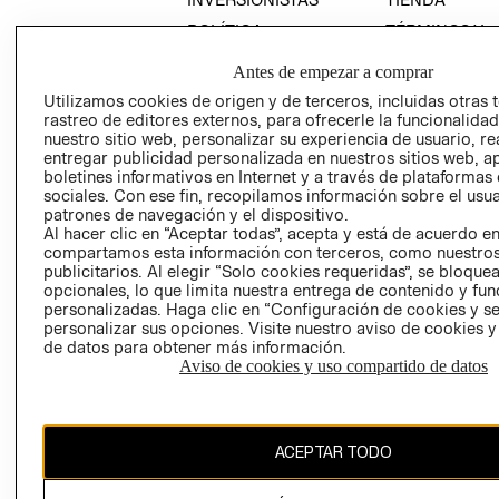
POLÍTICA
TÉRMINOS Y
EMPRESARIAL
CONDICIONE
Antes de empezar a comprar
AVISO DE
Utilizamos cookies de origen y de terceros, incluidas otras 
PRIVACIDAD
rastreo de editores externos, para ofrecerle la funcionalid
GIFT CARD
nuestro sitio web, personalizar su experiencia de usuario, rea
entregar publicidad personalizada en nuestros sitios web, a
AVISO DE
boletines informativos en Internet y a través de plataformas
COOKIES
sociales. Con ese fin, recopilamos información sobre el usua
patrones de navegación y el dispositivo.
Al hacer clic en “Aceptar todas”, acepta y está de acuerdo e
compartamos esta información con terceros, como nuestros
publicitarios. Al elegir “Solo cookies requeridas”, se bloque
opcionales, lo que limita nuestra entrega de contenido y fu
personalizadas. Haga clic en “Configuración de cookies y se
personalizar sus opciones. Visite nuestro aviso de cookies 
Uruguay ($U)
de datos para obtener más información.
Aviso de cookies y uso compartido de datos
CAMBIAR REGIÓN
ACEPTAR TODO
El contenido de esta página web está protegido por copyright y es