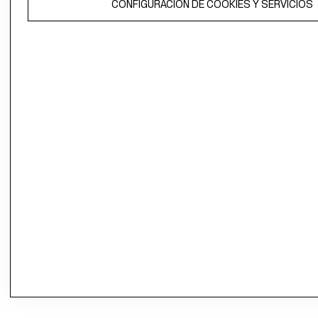
propiedad de H&M Hennes & Mauritz AB.
CONFIGURACIÓN DE COOKIES Y SERVICIOS