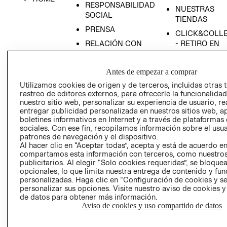
RESPONSABILIDAD
NUESTRAS
SOCIAL
TIENDAS
PRENSA
CLICK&COLL
RELACIÓN CON
- RETIRO EN
INVERSIONISTAS
TIENDA
POLÍTICA
TÉRMINOS Y
Antes de empezar a comprar
EMPRESARIAL
CONDICIONE
Utilizamos cookies de origen y de terceros, incluidas otras 
AVISO DE
rastreo de editores externos, para ofrecerle la funcionalid
nuestro sitio web, personalizar su experiencia de usuario, rea
PRIVACIDAD
entregar publicidad personalizada en nuestros sitios web, a
GIFT CARD
boletines informativos en Internet y a través de plataformas
sociales. Con ese fin, recopilamos información sobre el usua
AVISO DE
patrones de navegación y el dispositivo.
COOKIES
Al hacer clic en “Aceptar todas”, acepta y está de acuerdo e
compartamos esta información con terceros, como nuestros
publicitarios. Al elegir “Solo cookies requeridas”, se bloque
opcionales, lo que limita nuestra entrega de contenido y fu
personalizadas. Haga clic en “Configuración de cookies y se
personalizar sus opciones. Visite nuestro aviso de cookies 
de datos para obtener más información.
Aviso de cookies y uso compartido de datos
Uruguay ($U)