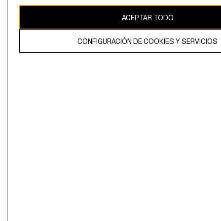
CAMBIAR REGIÓN
ACEPTAR TODO
CONFIGURACIÓN DE COOKIES Y SERVICIOS
El contenido de esta página web está protegido por copyright y es
propiedad de H&M Hennes & Mauritz AB.