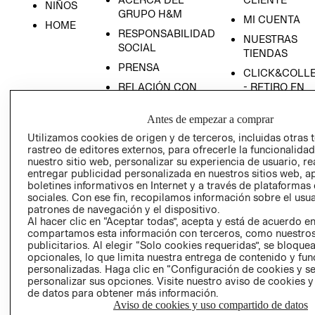
NIÑOS
GRUPO H&M
MI CUENTA
HOME
RESPONSABILIDAD
NUESTRAS
SOCIAL
TIENDAS
PRENSA
CLICK&COLL
RELACIÓN CON
- RETIRO EN
INVERSIONISTAS
TIENDA
Antes de empezar a comprar
POLÍTICA
TÉRMINOS Y
EMPRESARIAL
CONDICIONE
Utilizamos cookies de origen y de terceros, incluidas otras 
rastreo de editores externos, para ofrecerle la funcionalid
AVISO DE
nuestro sitio web, personalizar su experiencia de usuario, rea
PRIVACIDAD
entregar publicidad personalizada en nuestros sitios web, a
boletines informativos en Internet y a través de plataformas
GIFT CARD
sociales. Con ese fin, recopilamos información sobre el usua
AVISO DE
patrones de navegación y el dispositivo.
Al hacer clic en “Aceptar todas”, acepta y está de acuerdo e
COOKIES
compartamos esta información con terceros, como nuestros
publicitarios. Al elegir “Solo cookies requeridas”, se bloque
opcionales, lo que limita nuestra entrega de contenido y fu
personalizadas. Haga clic en “Configuración de cookies y se
personalizar sus opciones. Visite nuestro aviso de cookies 
de datos para obtener más información.
Aviso de cookies y uso compartido de datos