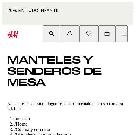
20% EN TODO INFANTIL
MANTELES Y
SENDEROS DE
MESA
No hemos encontrado ningún resultado. Inténtalo de nuevo con otra
palabra.
hm.com
/
Home
/
Cocina y comedor
/
Manteles y senderos de mesa