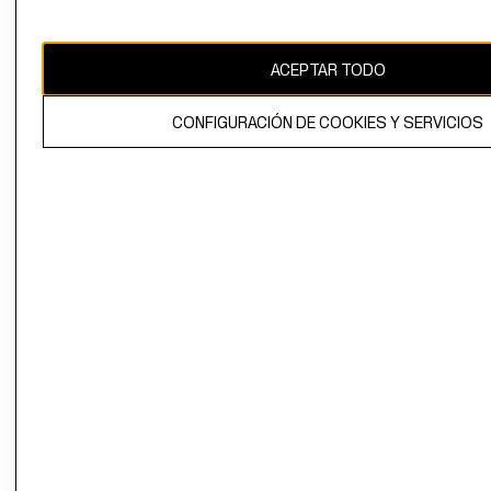
Uruguay ($U)
CAMBIAR REGIÓN
ACEPTAR TODO
CONFIGURACIÓN DE COOKIES Y SERVICIOS
El contenido de esta página web está protegido por copyright y es
propiedad de H&M Hennes & Mauritz AB.