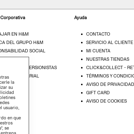
 Corporativa
Ayuda
AJAR EN H&M
CONTACTO
CA DEL GRUPO H&M
SERVICIO AL CLIENTE
ONSABILIDAD SOCIAL
MI CUENTA
SA
NUESTRAS TIENDAS
IÓN CON INVERSIONISTAS
CLICK&COLLECT - RE
ICA EMPRESARIAL
TÉRMINOS Y CONDICI
otras
cerle la
AVISO DE PRIVACIDA
izar su
blicidad
GIFT CARD
oletines
AVISO DE COOKIES
redes
l usuario,
erdo en que
estros
”, se
 entrega