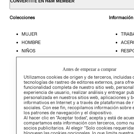
CONVERTITE EN H&M MEMBER
Colecciones
Información
MUJER
TRAB
HOMBRE
ACER
NIÑOS
RESP
HOME
PREN
RELAC
Antes de empezar a comprar
POLÍT
Utilizamos cookies de origen y de terceros, incluidas 
tecnologías de rastreo de editores externos, para ofre
funcionalidad completa de nuestro sitio web, personal
experiencia de usuario, realizar análisis y entregar pu
personalizada en nuestros sitios web, aplicaciones y b
informativos en Internet y a través de plataformas de 
sociales. Con ese fin, recopilamos información sobre e
los patrones de navegación y el dispositivo.
Al hacer clic en “Aceptar todas”, acepta y está de acu
compartamos esta información con terceros, como nu
socios publicitarios. Al elegir “Solo cookies requeridas
bloquean las cookies opcionales, lo que limita nuestra