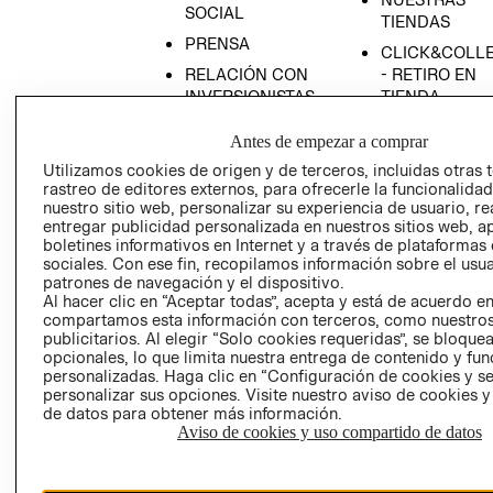
SOCIAL
TIENDAS
PRENSA
CLICK&COLL
RELACIÓN CON
- RETIRO EN
INVERSIONISTAS
TIENDA
POLÍTICA
TÉRMINOS Y
Antes de empezar a comprar
EMPRESARIAL
CONDICIONE
Utilizamos cookies de origen y de terceros, incluidas otras 
AVISO DE
rastreo de editores externos, para ofrecerle la funcionalid
PRIVACIDAD
nuestro sitio web, personalizar su experiencia de usuario, rea
entregar publicidad personalizada en nuestros sitios web, a
GIFT CARD
boletines informativos en Internet y a través de plataformas
sociales. Con ese fin, recopilamos información sobre el usua
AVISO DE
patrones de navegación y el dispositivo.
COOKIES
Al hacer clic en “Aceptar todas”, acepta y está de acuerdo e
compartamos esta información con terceros, como nuestros
publicitarios. Al elegir “Solo cookies requeridas”, se bloque
opcionales, lo que limita nuestra entrega de contenido y fu
personalizadas. Haga clic en “Configuración de cookies y se
personalizar sus opciones. Visite nuestro aviso de cookies 
de datos para obtener más información.
Aviso de cookies y uso compartido de datos
Uruguay ($U)
CAMBIAR REGIÓN