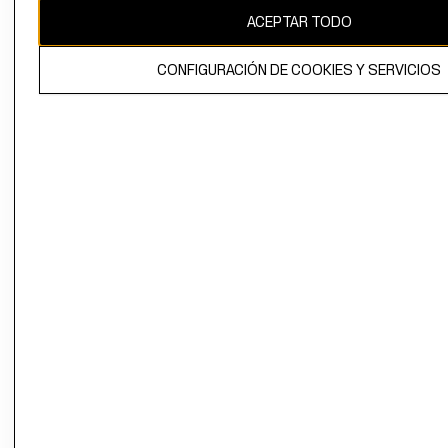
ACEPTAR TODO
CONFIGURACIÓN DE COOKIES Y SERVICIOS
El contenido de esta página web está protegido por copyright y es
propiedad de H&M Hennes & Mauritz AB.