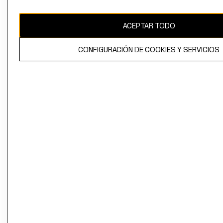
CAMBIAR REGIÓN
ACEPTAR TODO
CONFIGURACIÓN DE COOKIES Y SERVICIOS
El contenido de esta página web está protegido por copyright y es
propiedad de H&M Hennes & Mauritz AB.