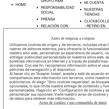
GRUPO H&M
MI CUENTA
HOME
RESPONSABILIDAD
NUESTRAS
SOCIAL
TIENDAS
PRENSA
CLICK&COLL
RELACIÓN CON
- RETIRO EN
INVERSIONISTAS
TIENDA
POLÍTICA
TÉRMINOS Y
Antes de empezar a comprar
EMPRESARIAL
CONDICIONE
Utilizamos cookies de origen y de terceros, incluidas otras 
rastreo de editores externos, para ofrecerle la funcionalid
AVISO DE
nuestro sitio web, personalizar su experiencia de usuario, rea
PRIVACIDAD
entregar publicidad personalizada en nuestros sitios web, a
GIFT CARD
boletines informativos en Internet y a través de plataformas
sociales. Con ese fin, recopilamos información sobre el usua
AVISO DE
patrones de navegación y el dispositivo.
COOKIES
Al hacer clic en “Aceptar todas”, acepta y está de acuerdo e
compartamos esta información con terceros, como nuestros
publicitarios. Al elegir “Solo cookies requeridas”, se bloque
opcionales, lo que limita nuestra entrega de contenido y fu
personalizadas. Haga clic en “Configuración de cookies y se
personalizar sus opciones. Visite nuestro aviso de cookies 
de datos para obtener más información.
Aviso de cookies y uso compartido de datos
Uruguay ($U)