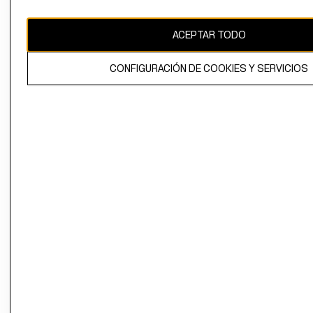
CAMBIAR REGIÓN
ACEPTAR TODO
CONFIGURACIÓN DE COOKIES Y SERVICIOS
El contenido de esta página web está protegido por copyright y es
propiedad de H&M Hennes & Mauritz AB.