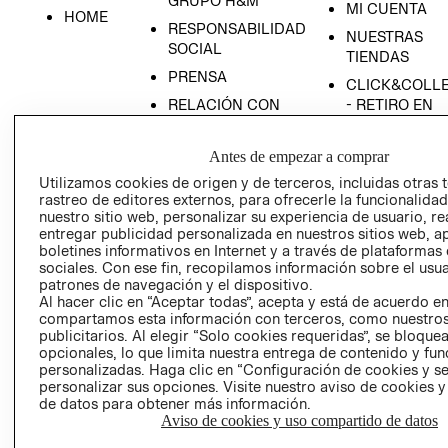
GRUPO H&M
MI CUENTA
HOME
RESPONSABILIDAD
NUESTRAS
SOCIAL
TIENDAS
PRENSA
CLICK&COLL
RELACIÓN CON
- RETIRO EN
INVERSIONISTAS
TIENDA
POLÍTICA
TÉRMINOS Y
Antes de empezar a comprar
EMPRESARIAL
CONDICIONE
Utilizamos cookies de origen y de terceros, incluidas otras 
rastreo de editores externos, para ofrecerle la funcionalid
AVISO DE
nuestro sitio web, personalizar su experiencia de usuario, rea
PRIVACIDAD
entregar publicidad personalizada en nuestros sitios web, a
GIFT CARD
boletines informativos en Internet y a través de plataformas
sociales. Con ese fin, recopilamos información sobre el usua
AVISO DE
patrones de navegación y el dispositivo.
COOKIES
Al hacer clic en “Aceptar todas”, acepta y está de acuerdo e
compartamos esta información con terceros, como nuestros
publicitarios. Al elegir “Solo cookies requeridas”, se bloque
opcionales, lo que limita nuestra entrega de contenido y fu
personalizadas. Haga clic en “Configuración de cookies y se
personalizar sus opciones. Visite nuestro aviso de cookies 
de datos para obtener más información.
Aviso de cookies y uso compartido de datos
Uruguay ($U)