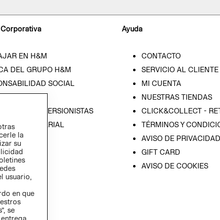
 Corporativa
Ayuda
AJAR EN H&M
CONTACTO
CA DEL GRUPO H&M
SERVICIO AL CLIENTE
ONSABILIDAD SOCIAL
MI CUENTA
SA
NUESTRAS TIENDAS
IÓN CON INVERSIONISTAS
CLICK&COLLECT - RE
ICA EMPRESARIAL
TÉRMINOS Y CONDICI
otras
cerle la
AVISO DE PRIVACIDA
izar su
blicidad
GIFT CARD
oletines
AVISO DE COOKIES
redes
l usuario,
erdo en que
estros
”, se
 entrega