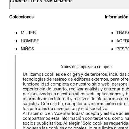
CONVERTITE EN H&M MEMBER
Colecciones
Información
MUJER
TRAB
HOMBRE
ACER
NIÑOS
RESP
HOME
PREN
RELAC
Antes de empezar a comprar
POLÍT
Utilizamos cookies de origen y de terceros, incluidas 
tecnologías de rastreo de editores externos, para ofre
funcionalidad completa de nuestro sitio web, personal
experiencia de usuario, realizar análisis y entregar pu
personalizada en nuestros sitios web, aplicaciones y b
informativos en Internet y a través de plataformas de 
sociales. Con ese fin, recopilamos información sobre e
los patrones de navegación y el dispositivo.
Al hacer clic en “Aceptar todas”, acepta y está de acu
compartamos esta información con terceros, como nu
socios publicitarios. Al elegir “Solo cookies requeridas
bloquean las cookies opcionales, lo que limita nuestra