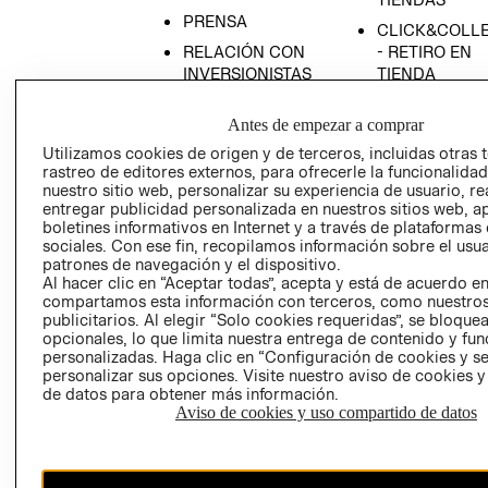
PRENSA
CLICK&COLL
RELACIÓN CON
- RETIRO EN
INVERSIONISTAS
TIENDA
POLÍTICA
TÉRMINOS Y
Antes de empezar a comprar
EMPRESARIAL
CONDICIONE
Utilizamos cookies de origen y de terceros, incluidas otras 
AVISO DE
rastreo de editores externos, para ofrecerle la funcionalid
PRIVACIDAD
nuestro sitio web, personalizar su experiencia de usuario, rea
entregar publicidad personalizada en nuestros sitios web, a
GIFT CARD
boletines informativos en Internet y a través de plataformas
AVISO DE
sociales. Con ese fin, recopilamos información sobre el usua
COOKIES
patrones de navegación y el dispositivo.
Al hacer clic en “Aceptar todas”, acepta y está de acuerdo e
compartamos esta información con terceros, como nuestros
publicitarios. Al elegir “Solo cookies requeridas”, se bloque
opcionales, lo que limita nuestra entrega de contenido y fu
personalizadas. Haga clic en “Configuración de cookies y se
personalizar sus opciones. Visite nuestro aviso de cookies 
de datos para obtener más información.
Uruguay ($U)
Aviso de cookies y uso compartido de datos
CAMBIAR REGIÓN