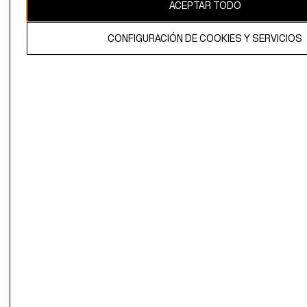
ACEPTAR TODO
CONFIGURACIÓN DE COOKIES Y SERVICIOS
El contenido de esta página web está protegido por copyright y es
propiedad de H&M Hennes & Mauritz AB.