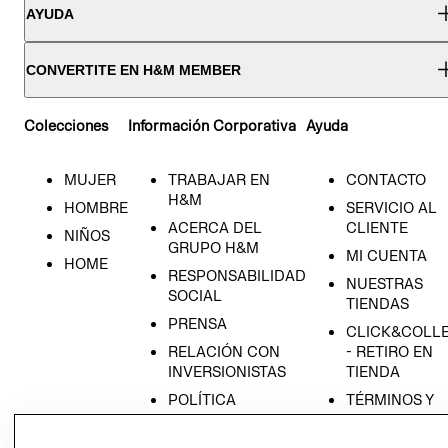
AYUDA
CONVERTITE EN H&M MEMBER
Colecciones
Información Corporativa
Ayuda
MUJER
TRABAJAR EN
CONTACTO
H&M
HOMBRE
SERVICIO AL
ACERCA DEL
CLIENTE
NIÑOS
GRUPO H&M
MI CUENTA
HOME
RESPONSABILIDAD
NUESTRAS
SOCIAL
TIENDAS
PRENSA
CLICK&COLL
RELACIÓN CON
- RETIRO EN
INVERSIONISTAS
TIENDA
POLÍTICA
TÉRMINOS Y
EMPRESARIAL
CONDICIONE
AVISO DE