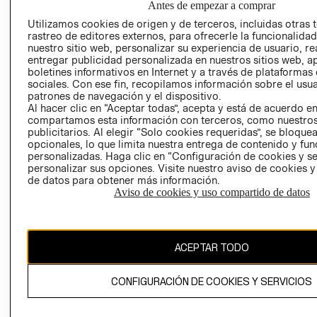
Antes de empezar a comprar
PRIVACIDAD
Utilizamos cookies de origen y de terceros, incluidas otras 
GIFT CARD
rastreo de editores externos, para ofrecerle la funcionalid
nuestro sitio web, personalizar su experiencia de usuario, rea
AVISO DE
entregar publicidad personalizada en nuestros sitios web, a
COOKIES
boletines informativos en Internet y a través de plataformas
sociales. Con ese fin, recopilamos información sobre el usua
patrones de navegación y el dispositivo.
Al hacer clic en “Aceptar todas”, acepta y está de acuerdo e
compartamos esta información con terceros, como nuestros
publicitarios. Al elegir “Solo cookies requeridas”, se bloque
opcionales, lo que limita nuestra entrega de contenido y fu
personalizadas. Haga clic en “Configuración de cookies y se
Uruguay ($U)
personalizar sus opciones. Visite nuestro aviso de cookies 
de datos para obtener más información.
CAMBIAR REGIÓN
Aviso de cookies y uso compartido de datos
ACEPTAR TODO
El contenido de esta página web está protegido por copyright y es
propiedad de H&M Hennes & Mauritz AB.
CONFIGURACIÓN DE COOKIES Y SERVICIOS