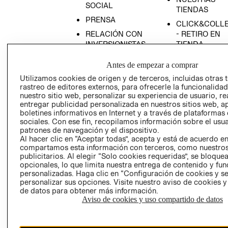
SOCIAL
TIENDAS
PRENSA
CLICK&COLL
RELACIÓN CON
- RETIRO EN
INVERSIONISTAS
TIENDA
POLÍTICA
TÉRMINOS Y
Antes de empezar a comprar
EMPRESARIAL
CONDICIONE
Utilizamos cookies de origen y de terceros, incluidas otras 
AVISO DE
rastreo de editores externos, para ofrecerle la funcionalid
PRIVACIDAD
nuestro sitio web, personalizar su experiencia de usuario, rea
entregar publicidad personalizada en nuestros sitios web, a
GIFT CARD
boletines informativos en Internet y a través de plataformas
AVISO DE
sociales. Con ese fin, recopilamos información sobre el usua
patrones de navegación y el dispositivo.
COOKIES
Al hacer clic en “Aceptar todas”, acepta y está de acuerdo e
compartamos esta información con terceros, como nuestros
publicitarios. Al elegir “Solo cookies requeridas”, se bloque
opcionales, lo que limita nuestra entrega de contenido y fu
personalizadas. Haga clic en “Configuración de cookies y se
personalizar sus opciones. Visite nuestro aviso de cookies 
de datos para obtener más información.
Aviso de cookies y uso compartido de datos
Uruguay ($U)
CAMBIAR REGIÓN