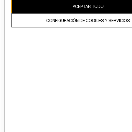
ACEPTAR TODO
CONFIGURACIÓN DE COOKIES Y SERVICIOS
El contenido de esta página web está protegido por copyright y es
propiedad de H&M Hennes & Mauritz AB.