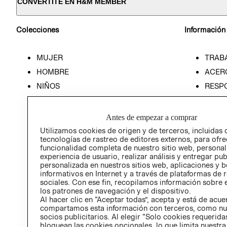
CONVERTITE EN H&M MEMBER
Colecciones
Información
MUJER
TRAB
HOMBRE
ACER
NIÑOS
RESP
HOME
PREN
RELAC
Antes de empezar a comprar
POLÍT
Utilizamos cookies de origen y de terceros, incluidas 
tecnologías de rastreo de editores externos, para ofre
funcionalidad completa de nuestro sitio web, personal
experiencia de usuario, realizar análisis y entregar pu
personalizada en nuestros sitios web, aplicaciones y b
informativos en Internet y a través de plataformas de 
sociales. Con ese fin, recopilamos información sobre e
los patrones de navegación y el dispositivo.
Al hacer clic en “Aceptar todas”, acepta y está de acu
compartamos esta información con terceros, como nu
socios publicitarios. Al elegir “Solo cookies requeridas
bloquean las cookies opcionales, lo que limita nuestra