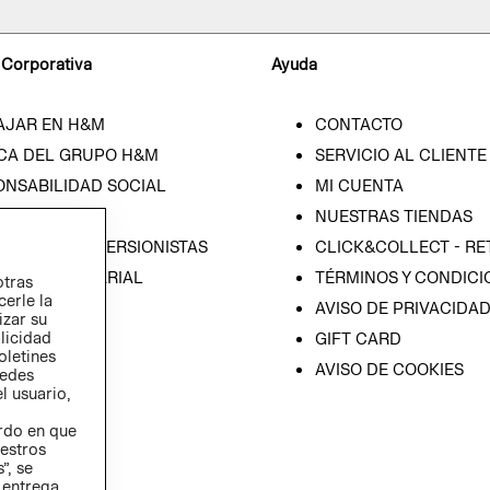
 Corporativa
Ayuda
AJAR EN H&M
CONTACTO
CA DEL GRUPO H&M
SERVICIO AL CLIENTE
ONSABILIDAD SOCIAL
MI CUENTA
SA
NUESTRAS TIENDAS
IÓN CON INVERSIONISTAS
CLICK&COLLECT - RE
ICA EMPRESARIAL
TÉRMINOS Y CONDICI
otras
cerle la
AVISO DE PRIVACIDA
izar su
blicidad
GIFT CARD
oletines
AVISO DE COOKIES
redes
l usuario,
erdo en que
estros
”, se
 entrega