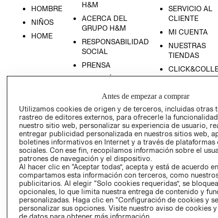
H&M
HOMBRE
SERVICIO AL
ACERCA DEL
CLIENTE
NIÑOS
GRUPO H&M
MI CUENTA
HOME
RESPONSABILIDAD
NUESTRAS
SOCIAL
TIENDAS
PRENSA
CLICK&COLL
RELACIÓN CON
- RETIRO EN
INVERSIONISTAS
TIENDA
Antes de empezar a comprar
POLÍTICA
TÉRMINOS Y
Utilizamos cookies de origen y de terceros, incluidas otras 
EMPRESARIAL
CONDICIONE
rastreo de editores externos, para ofrecerle la funcionalid
AVISO DE
nuestro sitio web, personalizar su experiencia de usuario, rea
entregar publicidad personalizada en nuestros sitios web, a
PRIVACIDAD
boletines informativos en Internet y a través de plataformas
GIFT CARD
sociales. Con ese fin, recopilamos información sobre el usua
patrones de navegación y el dispositivo.
AVISO DE
Al hacer clic en “Aceptar todas”, acepta y está de acuerdo e
COOKIES
compartamos esta información con terceros, como nuestros
publicitarios. Al elegir “Solo cookies requeridas”, se bloque
opcionales, lo que limita nuestra entrega de contenido y fu
personalizadas. Haga clic en “Configuración de cookies y se
personalizar sus opciones. Visite nuestro aviso de cookies 
de datos para obtener más información.