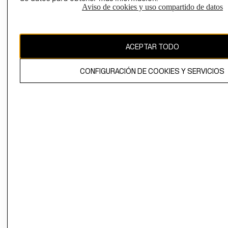
Aviso de cookies y uso compartido de datos
Uruguay ($U)
CAMBIAR REGIÓN
ACEPTAR TODO
CONFIGURACIÓN DE COOKIES Y SERVICIOS
El contenido de esta página web está protegido por copyright y es
propiedad de H&M Hennes & Mauritz AB.