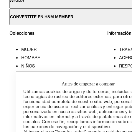
AYUDA
CONVERTITE EN H&M MEMBER
Colecciones
Información
MUJER
TRAB
HOMBRE
ACER
NIÑOS
RESP
HOME
PREN
RELAC
Antes de empezar a comprar
POLÍT
Utilizamos cookies de origen y de terceros, incluidas 
tecnologías de rastreo de editores externos, para ofre
funcionalidad completa de nuestro sitio web, personal
experiencia de usuario, realizar análisis y entregar pu
personalizada en nuestros sitios web, aplicaciones y b
informativos en Internet y a través de plataformas de 
sociales. Con ese fin, recopilamos información sobre e
los patrones de navegación y el dispositivo.
Al hacer clic en “Aceptar todas”, acepta y está de acu