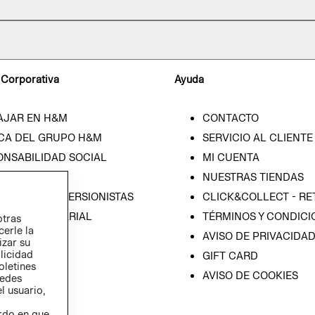
 Corporativa
Ayuda
AJAR EN H&M
CONTACTO
CA DEL GRUPO H&M
SERVICIO AL CLIENTE
ONSABILIDAD SOCIAL
MI CUENTA
SA
NUESTRAS TIENDAS
IÓN CON INVERSIONISTAS
CLICK&COLLECT - RE
ICA EMPRESARIAL
TÉRMINOS Y CONDICI
otras
cerle la
AVISO DE PRIVACIDA
izar su
blicidad
GIFT CARD
oletines
AVISO DE COOKIES
redes
l usuario,
erdo en que