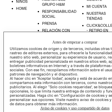
NIÑOS
GRUPO H&M
MI CUENTA
HOME
RESPONSABILIDAD
NUESTRAS
SOCIAL
TIENDAS
PRENSA
CLICK&COLL
RELACIÓN CON
- RETIRO EN
INVERSIONISTAS
TIENDA
Antes de empezar a comprar
POLÍTICA
TÉRMINOS Y
EMPRESARIAL
CONDICIONE
Utilizamos cookies de origen y de terceros, incluidas otras 
rastreo de editores externos, para ofrecerle la funcionalid
AVISO DE
nuestro sitio web, personalizar su experiencia de usuario, rea
PRIVACIDAD
entregar publicidad personalizada en nuestros sitios web, a
boletines informativos en Internet y a través de plataformas
GIFT CARD
sociales. Con ese fin, recopilamos información sobre el usua
AVISO DE
patrones de navegación y el dispositivo.
COOKIES
Al hacer clic en “Aceptar todas”, acepta y está de acuerdo e
compartamos esta información con terceros, como nuestros
publicitarios. Al elegir “Solo cookies requeridas”, se bloque
opcionales, lo que limita nuestra entrega de contenido y fu
personalizadas. Haga clic en “Configuración de cookies y se
personalizar sus opciones. Visite nuestro aviso de cookies 
de datos para obtener más información.
Aviso de cookies y uso compartido de datos