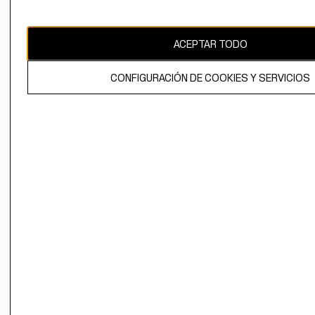
Uruguay ($U)
CAMBIAR REGIÓN
ACEPTAR TODO
CONFIGURACIÓN DE COOKIES Y SERVICIOS
El contenido de esta página web está protegido por copyright y es
propiedad de H&M Hennes & Mauritz AB.