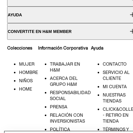
AYUDA
CONVERTITE EN H&M MEMBER
Colecciones
Información Corporativa
Ayuda
MUJER
TRABAJAR EN
CONTACTO
H&M
HOMBRE
SERVICIO AL
ACERCA DEL
CLIENTE
NIÑOS
GRUPO H&M
MI CUENTA
HOME
RESPONSABILIDAD
NUESTRAS
SOCIAL
TIENDAS
PRENSA
CLICK&COLL
RELACIÓN CON
- RETIRO EN
INVERSIONISTAS
TIENDA
POLÍTICA
TÉRMINOS Y