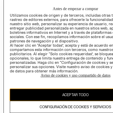
EMPRESARIAL
CONDICIONE
Antes de empezar a comprar
AVISO DE
PRIVACIDAD
Utilizamos cookies de origen y de terceros, incluidas otras 
rastreo de editores externos, para ofrecerle la funcionalid
GIFT CARD
nuestro sitio web, personalizar su experiencia de usuario, rea
entregar publicidad personalizada en nuestros sitios web, a
AVISO DE
boletines informativos en Internet y a través de plataformas
COOKIES
sociales. Con ese fin, recopilamos información sobre el usua
patrones de navegación y el dispositivo.
Al hacer clic en “Aceptar todas”, acepta y está de acuerdo e
compartamos esta información con terceros, como nuestros
publicitarios. Al elegir “Solo cookies requeridas”, se bloque
opcionales, lo que limita nuestra entrega de contenido y fu
personalizadas. Haga clic en “Configuración de cookies y se
personalizar sus opciones. Visite nuestro aviso de cookies 
Uruguay ($U)
de datos para obtener más información.
Aviso de cookies y uso compartido de datos
CAMBIAR REGIÓN
ACEPTAR TODO
El contenido de esta página web está protegido por copyright y es
propiedad de H&M Hennes & Mauritz AB.
CONFIGURACIÓN DE COOKIES Y SERVICIOS