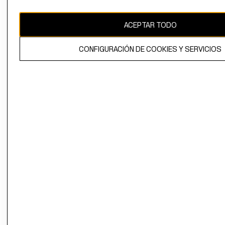
CAMBIAR REGIÓN
ACEPTAR TODO
CONFIGURACIÓN DE COOKIES Y SERVICIOS
El contenido de esta página web está protegido por copyright y es
propiedad de H&M Hennes & Mauritz AB.