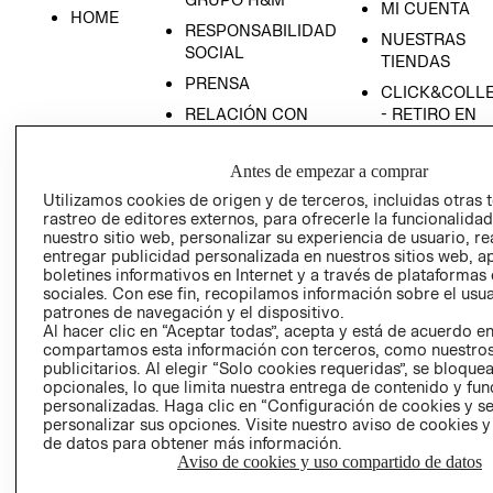
MI CUENTA
HOME
RESPONSABILIDAD
NUESTRAS
SOCIAL
TIENDAS
PRENSA
CLICK&COLL
RELACIÓN CON
- RETIRO EN
INVERSIONISTAS
TIENDA
POLÍTICA
TÉRMINOS Y
Antes de empezar a comprar
EMPRESARIAL
CONDICIONE
Utilizamos cookies de origen y de terceros, incluidas otras 
rastreo de editores externos, para ofrecerle la funcionalid
AVISO DE
nuestro sitio web, personalizar su experiencia de usuario, rea
PRIVACIDAD
entregar publicidad personalizada en nuestros sitios web, a
GIFT CARD
boletines informativos en Internet y a través de plataformas
sociales. Con ese fin, recopilamos información sobre el usua
AVISO DE
patrones de navegación y el dispositivo.
COOKIES
Al hacer clic en “Aceptar todas”, acepta y está de acuerdo e
compartamos esta información con terceros, como nuestros
publicitarios. Al elegir “Solo cookies requeridas”, se bloque
opcionales, lo que limita nuestra entrega de contenido y fu
personalizadas. Haga clic en “Configuración de cookies y se
personalizar sus opciones. Visite nuestro aviso de cookies 
de datos para obtener más información.
Aviso de cookies y uso compartido de datos
Uruguay ($U)