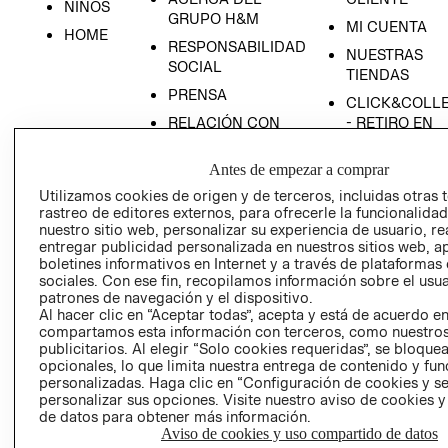
NIÑOS
GRUPO H&M
MI CUENTA
HOME
RESPONSABILIDAD
NUESTRAS
SOCIAL
TIENDAS
PRENSA
CLICK&COLL
RELACIÓN CON
- RETIRO EN
INVERSIONISTAS
TIENDA
Antes de empezar a comprar
POLÍTICA
TÉRMINOS Y
EMPRESARIAL
CONDICIONE
Utilizamos cookies de origen y de terceros, incluidas otras 
rastreo de editores externos, para ofrecerle la funcionalid
AVISO DE
nuestro sitio web, personalizar su experiencia de usuario, rea
PRIVACIDAD
entregar publicidad personalizada en nuestros sitios web, a
boletines informativos en Internet y a través de plataformas
GIFT CARD
sociales. Con ese fin, recopilamos información sobre el usua
AVISO DE
patrones de navegación y el dispositivo.
Al hacer clic en “Aceptar todas”, acepta y está de acuerdo e
COOKIES
compartamos esta información con terceros, como nuestros
publicitarios. Al elegir “Solo cookies requeridas”, se bloque
opcionales, lo que limita nuestra entrega de contenido y fu
personalizadas. Haga clic en “Configuración de cookies y se
personalizar sus opciones. Visite nuestro aviso de cookies 
de datos para obtener más información.
Aviso de cookies y uso compartido de datos