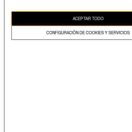
Uruguay ($U)
CAMBIAR REGIÓN
ACEPTAR TODO
CONFIGURACIÓN DE COOKIES Y SERVICIOS
El contenido de esta página web está protegido por copyright y es
propiedad de H&M Hennes & Mauritz AB.