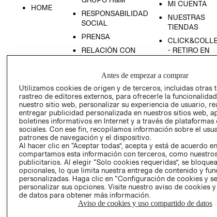
MI CUENTA
HOME
RESPONSABILIDAD
NUESTRAS
SOCIAL
TIENDAS
PRENSA
CLICK&COLL
RELACIÓN CON
- RETIRO EN
INVERSIONISTAS
TIENDA
POLÍTICA
TÉRMINOS Y
Antes de empezar a comprar
EMPRESARIAL
CONDICIONE
Utilizamos cookies de origen y de terceros, incluidas otras 
rastreo de editores externos, para ofrecerle la funcionalid
AVISO DE
nuestro sitio web, personalizar su experiencia de usuario, rea
PRIVACIDAD
entregar publicidad personalizada en nuestros sitios web, a
GIFT CARD
boletines informativos en Internet y a través de plataformas
sociales. Con ese fin, recopilamos información sobre el usua
AVISO DE
patrones de navegación y el dispositivo.
COOKIES
Al hacer clic en “Aceptar todas”, acepta y está de acuerdo e
compartamos esta información con terceros, como nuestros
publicitarios. Al elegir “Solo cookies requeridas”, se bloque
opcionales, lo que limita nuestra entrega de contenido y fu
personalizadas. Haga clic en “Configuración de cookies y se
personalizar sus opciones. Visite nuestro aviso de cookies 
de datos para obtener más información.
Aviso de cookies y uso compartido de datos
Uruguay ($U)