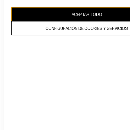
CAMBIAR REGIÓN
ACEPTAR TODO
CONFIGURACIÓN DE COOKIES Y SERVICIOS
El contenido de esta página web está protegido por copyright y es
propiedad de H&M Hennes & Mauritz AB.