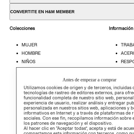
CONVERTITE EN H&M MEMBER
Colecciones
Información
MUJER
TRAB
HOMBRE
ACER
NIÑOS
RESP
HOME
PREN
RELAC
Antes de empezar a comprar
POLÍT
Utilizamos cookies de origen y de terceros, incluidas 
tecnologías de rastreo de editores externos, para ofre
funcionalidad completa de nuestro sitio web, personal
experiencia de usuario, realizar análisis y entregar pu
personalizada en nuestros sitios web, aplicaciones y b
informativos en Internet y a través de plataformas de 
sociales. Con ese fin, recopilamos información sobre e
los patrones de navegación y el dispositivo.
Al hacer clic en “Aceptar todas”, acepta y está de acu
compartamos esta información con terceros, como nu