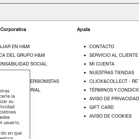
 Corporativa
Ayuda
AJAR EN H&M
CONTACTO
CA DEL GRUPO H&M
SERVICIO AL CLIENTE
ONSABILIDAD SOCIAL
MI CUENTA
SA
NUESTRAS TIENDAS
IÓN CON INVERSIONISTAS
CLICK&COLLECT - RE
ICA EMPRESARIAL
TÉRMINOS Y CONDICI
otras
cerle la
AVISO DE PRIVACIDA
izar su
blicidad
GIFT CARD
oletines
AVISO DE COOKIES
redes
l usuario,
erdo en que
estros