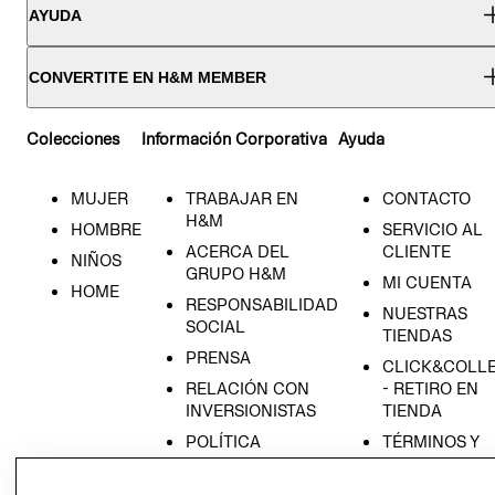
AYUDA
CONVERTITE EN H&M MEMBER
Colecciones
Información Corporativa
Ayuda
MUJER
TRABAJAR EN
CONTACTO
H&M
HOMBRE
SERVICIO AL
ACERCA DEL
CLIENTE
NIÑOS
GRUPO H&M
MI CUENTA
HOME
RESPONSABILIDAD
NUESTRAS
SOCIAL
TIENDAS
PRENSA
CLICK&COLL
RELACIÓN CON
- RETIRO EN
INVERSIONISTAS
TIENDA
POLÍTICA
TÉRMINOS Y
EMPRESARIAL
CONDICIONE
AVISO DE