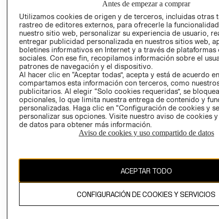
Antes de empezar a comprar
PRIVACIDAD
Utilizamos cookies de origen y de terceros, incluidas otras 
GIFT CARD
rastreo de editores externos, para ofrecerle la funcionalid
nuestro sitio web, personalizar su experiencia de usuario, rea
AVISO DE
entregar publicidad personalizada en nuestros sitios web, a
COOKIES
boletines informativos en Internet y a través de plataformas
sociales. Con ese fin, recopilamos información sobre el usua
patrones de navegación y el dispositivo.
Al hacer clic en “Aceptar todas”, acepta y está de acuerdo e
compartamos esta información con terceros, como nuestros
publicitarios. Al elegir “Solo cookies requeridas”, se bloque
opcionales, lo que limita nuestra entrega de contenido y fu
personalizadas. Haga clic en “Configuración de cookies y se
Uruguay ($U)
personalizar sus opciones. Visite nuestro aviso de cookies 
de datos para obtener más información.
CAMBIAR REGIÓN
Aviso de cookies y uso compartido de datos
ACEPTAR TODO
El contenido de esta página web está protegido por copyright y es
propiedad de H&M Hennes & Mauritz AB.
CONFIGURACIÓN DE COOKIES Y SERVICIOS