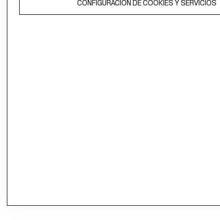
propiedad de H&M Hennes & Mauritz AB.
CONFIGURACIÓN DE COOKIES Y SERVICIOS