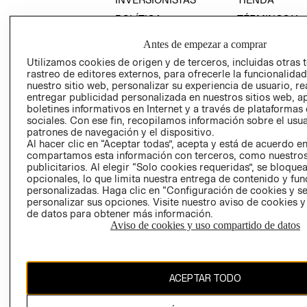
POLÍTICA
TÉRMINOS Y
EMPRESARIAL
CONDICIONE
Antes de empezar a comprar
AVISO DE
Utilizamos cookies de origen y de terceros, incluidas otras 
PRIVACIDAD
rastreo de editores externos, para ofrecerle la funcionalid
GIFT CARD
nuestro sitio web, personalizar su experiencia de usuario, rea
entregar publicidad personalizada en nuestros sitios web, a
AVISO DE
boletines informativos en Internet y a través de plataformas
COOKIES
sociales. Con ese fin, recopilamos información sobre el usua
patrones de navegación y el dispositivo.
Al hacer clic en “Aceptar todas”, acepta y está de acuerdo e
compartamos esta información con terceros, como nuestros
publicitarios. Al elegir “Solo cookies requeridas”, se bloque
opcionales, lo que limita nuestra entrega de contenido y fu
personalizadas. Haga clic en “Configuración de cookies y se
personalizar sus opciones. Visite nuestro aviso de cookies 
Uruguay ($U)
de datos para obtener más información.
Aviso de cookies y uso compartido de datos
CAMBIAR REGIÓN
ACEPTAR TODO
El contenido de esta página web está protegido por copyright y es