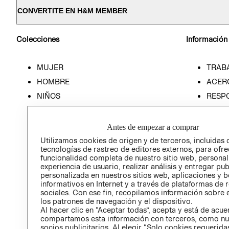
CONVERTITE EN H&M MEMBER
Colecciones
Información
MUJER
TRAB
HOMBRE
ACER
NIÑOS
RESP
HOME
PREN
RELAC
Antes de empezar a comprar
POLÍT
Utilizamos cookies de origen y de terceros, incluidas 
tecnologías de rastreo de editores externos, para ofre
funcionalidad completa de nuestro sitio web, personal
experiencia de usuario, realizar análisis y entregar pu
personalizada en nuestros sitios web, aplicaciones y b
informativos en Internet y a través de plataformas de 
sociales. Con ese fin, recopilamos información sobre e
los patrones de navegación y el dispositivo.
Al hacer clic en “Aceptar todas”, acepta y está de acu
compartamos esta información con terceros, como nu
socios publicitarios. Al elegir “Solo cookies requeridas