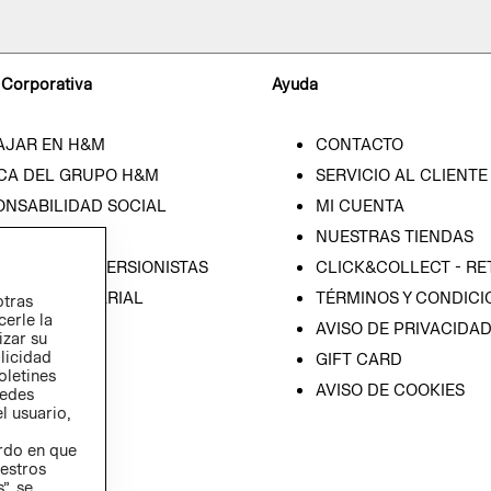
 Corporativa
Ayuda
AJAR EN H&M
CONTACTO
CA DEL GRUPO H&M
SERVICIO AL CLIENTE
ONSABILIDAD SOCIAL
MI CUENTA
SA
NUESTRAS TIENDAS
IÓN CON INVERSIONISTAS
CLICK&COLLECT - RE
ICA EMPRESARIAL
TÉRMINOS Y CONDICI
otras
cerle la
AVISO DE PRIVACIDA
izar su
blicidad
GIFT CARD
oletines
AVISO DE COOKIES
redes
l usuario,
erdo en que
estros
”, se