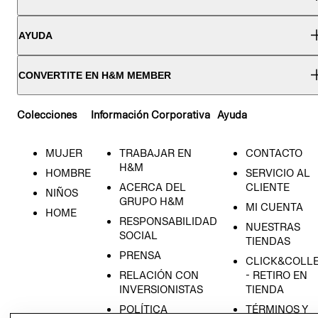
AYUDA
CONVERTITE EN H&M MEMBER
Colecciones
Información Corporativa
Ayuda
MUJER
TRABAJAR EN
CONTACTO
H&M
HOMBRE
SERVICIO AL
ACERCA DEL
CLIENTE
NIÑOS
GRUPO H&M
MI CUENTA
HOME
RESPONSABILIDAD
NUESTRAS
SOCIAL
TIENDAS
PRENSA
CLICK&COLL
RELACIÓN CON
- RETIRO EN
INVERSIONISTAS
TIENDA
POLÍTICA
TÉRMINOS Y