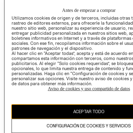
EMPRESARIAL
CONDICIONE
Antes de empezar a comprar
AVISO DE
PRIVACIDAD
Utilizamos cookies de origen y de terceros, incluidas otras 
rastreo de editores externos, para ofrecerle la funcionalid
GIFT CARD
nuestro sitio web, personalizar su experiencia de usuario, rea
entregar publicidad personalizada en nuestros sitios web, a
AVISO DE
boletines informativos en Internet y a través de plataformas
COOKIES
sociales. Con ese fin, recopilamos información sobre el usua
patrones de navegación y el dispositivo.
Al hacer clic en “Aceptar todas”, acepta y está de acuerdo e
compartamos esta información con terceros, como nuestros
publicitarios. Al elegir “Solo cookies requeridas”, se bloque
opcionales, lo que limita nuestra entrega de contenido y fu
personalizadas. Haga clic en “Configuración de cookies y se
personalizar sus opciones. Visite nuestro aviso de cookies 
Uruguay ($U)
de datos para obtener más información.
Aviso de cookies y uso compartido de datos
CAMBIAR REGIÓN
ACEPTAR TODO
El contenido de esta página web está protegido por copyright y es
propiedad de H&M Hennes & Mauritz AB.
CONFIGURACIÓN DE COOKIES Y SERVICIOS