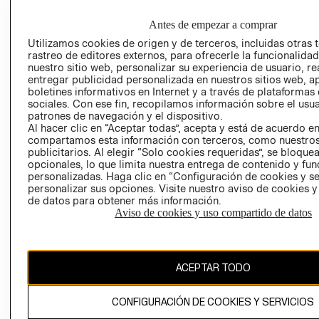
EMPRESARIAL
CONDICIONE
Antes de empezar a comprar
AVISO DE
PRIVACIDAD
Utilizamos cookies de origen y de terceros, incluidas otras 
rastreo de editores externos, para ofrecerle la funcionalid
GIFT CARD
nuestro sitio web, personalizar su experiencia de usuario, rea
entregar publicidad personalizada en nuestros sitios web, a
AVISO DE
boletines informativos en Internet y a través de plataformas
COOKIES
sociales. Con ese fin, recopilamos información sobre el usua
patrones de navegación y el dispositivo.
Al hacer clic en “Aceptar todas”, acepta y está de acuerdo e
compartamos esta información con terceros, como nuestros
publicitarios. Al elegir “Solo cookies requeridas”, se bloque
opcionales, lo que limita nuestra entrega de contenido y fu
personalizadas. Haga clic en “Configuración de cookies y se
personalizar sus opciones. Visite nuestro aviso de cookies 
Uruguay ($U)
de datos para obtener más información.
Aviso de cookies y uso compartido de datos
CAMBIAR REGIÓN
ACEPTAR TODO
El contenido de esta página web está protegido por copyright y es
propiedad de H&M Hennes & Mauritz AB.
CONFIGURACIÓN DE COOKIES Y SERVICIOS