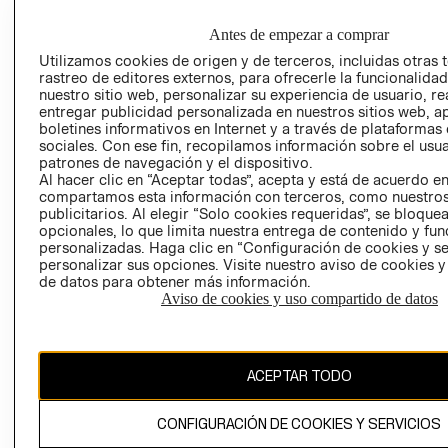
EMPRESARIAL
CONDICIONE
Antes de empezar a comprar
AVISO DE
PRIVACIDAD
Utilizamos cookies de origen y de terceros, incluidas otras 
rastreo de editores externos, para ofrecerle la funcionalid
GIFT CARD
nuestro sitio web, personalizar su experiencia de usuario, rea
entregar publicidad personalizada en nuestros sitios web, a
AVISO DE
boletines informativos en Internet y a través de plataformas
COOKIES
sociales. Con ese fin, recopilamos información sobre el usua
patrones de navegación y el dispositivo.
Al hacer clic en “Aceptar todas”, acepta y está de acuerdo e
compartamos esta información con terceros, como nuestros
publicitarios. Al elegir “Solo cookies requeridas”, se bloque
opcionales, lo que limita nuestra entrega de contenido y fu
personalizadas. Haga clic en “Configuración de cookies y se
personalizar sus opciones. Visite nuestro aviso de cookies 
Uruguay ($U)
de datos para obtener más información.
Aviso de cookies y uso compartido de datos
CAMBIAR REGIÓN
ACEPTAR TODO
El contenido de esta página web está protegido por copyright y es
propiedad de H&M Hennes & Mauritz AB.
CONFIGURACIÓN DE COOKIES Y SERVICIOS