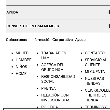
AYUDA
CONVERTITE EN H&M MEMBER
Colecciones
Información Corporativa
Ayuda
MUJER
TRABAJAR EN
CONTACTO
H&M
HOMBRE
SERVICIO AL
ACERCA DEL
CLIENTE
NIÑOS
GRUPO H&M
MI CUENTA
HOME
RESPONSABILIDAD
NUESTRAS
SOCIAL
TIENDAS
PRENSA
CLICK&COLL
RELACIÓN CON
- RETIRO EN
INVERSIONISTAS
TIENDA
POLÍTICA
TÉRMINOS Y