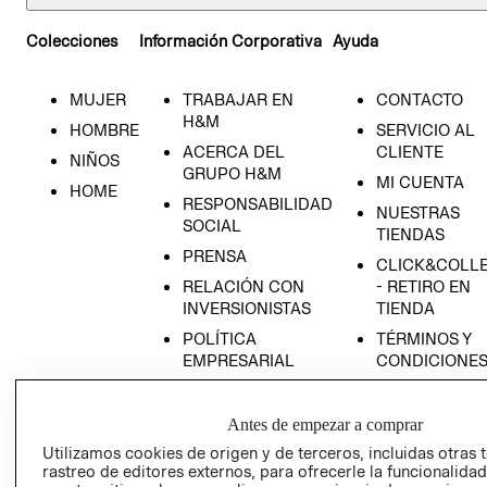
Colecciones
Información Corporativa
Ayuda
MUJER
TRABAJAR EN
CONTACTO
H&M
HOMBRE
SERVICIO AL
ACERCA DEL
CLIENTE
NIÑOS
GRUPO H&M
MI CUENTA
HOME
RESPONSABILIDAD
NUESTRAS
SOCIAL
TIENDAS
PRENSA
CLICK&COLL
RELACIÓN CON
- RETIRO EN
INVERSIONISTAS
TIENDA
POLÍTICA
TÉRMINOS Y
EMPRESARIAL
CONDICIONE
AVISO DE
PRIVACIDAD
Antes de empezar a comprar
GIFT CARD
Utilizamos cookies de origen y de terceros, incluidas otras 
rastreo de editores externos, para ofrecerle la funcionalid
AVISO DE