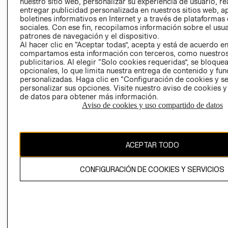
nuestro sitio web, personalizar su experiencia de usuario, rea
COOKIES
entregar publicidad personalizada en nuestros sitios web, a
boletines informativos en Internet y a través de plataformas
sociales. Con ese fin, recopilamos información sobre el usua
patrones de navegación y el dispositivo.
Al hacer clic en “Aceptar todas”, acepta y está de acuerdo e
compartamos esta información con terceros, como nuestros
publicitarios. Al elegir “Solo cookies requeridas”, se bloque
opcionales, lo que limita nuestra entrega de contenido y fu
Uruguay ($U)
personalizadas. Haga clic en “Configuración de cookies y se
personalizar sus opciones. Visite nuestro aviso de cookies 
CAMBIAR REGIÓN
de datos para obtener más información.
Aviso de cookies y uso compartido de datos
El contenido de esta página web está protegido por copyright y es
ACEPTAR TODO
propiedad de H&M Hennes & Mauritz AB.
CONFIGURACIÓN DE COOKIES Y SERVICIOS