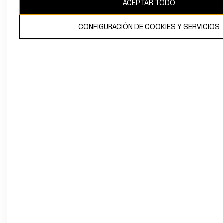
ACEPTAR TODO
CONFIGURACIÓN DE COOKIES Y SERVICIOS
El contenido de esta página web está protegido por copyright y es
propiedad de H&M Hennes & Mauritz AB.