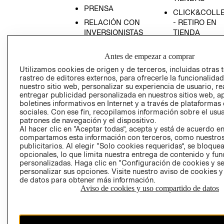
PRENSA
CLICK&COLL
RELACIÓN CON
- RETIRO EN
INVERSIONISTAS
TIENDA
POLÍTICA
TÉRMINOS Y
Antes de empezar a comprar
EMPRESARIAL
CONDICIONE
Utilizamos cookies de origen y de terceros, incluidas otras 
AVISO DE
rastreo de editores externos, para ofrecerle la funcionalid
PRIVACIDAD
nuestro sitio web, personalizar su experiencia de usuario, rea
GIFT CARD
entregar publicidad personalizada en nuestros sitios web, a
boletines informativos en Internet y a través de plataformas
AVISO DE
sociales. Con ese fin, recopilamos información sobre el usua
COOKIES
patrones de navegación y el dispositivo.
Al hacer clic en “Aceptar todas”, acepta y está de acuerdo e
compartamos esta información con terceros, como nuestros
publicitarios. Al elegir “Solo cookies requeridas”, se bloque
opcionales, lo que limita nuestra entrega de contenido y fu
personalizadas. Haga clic en “Configuración de cookies y se
personalizar sus opciones. Visite nuestro aviso de cookies 
de datos para obtener más información.
Uruguay ($U)
Aviso de cookies y uso compartido de datos
CAMBIAR REGIÓN