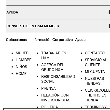
AYUDA
CONVERTITE EN H&M MEMBER
Colecciones
Información Corporativa
Ayuda
MUJER
TRABAJAR EN
CONTACTO
H&M
HOMBRE
SERVICIO AL
ACERCA DEL
CLIENTE
NIÑOS
GRUPO H&M
MI CUENTA
HOME
RESPONSABILIDAD
NUESTRAS
SOCIAL
TIENDAS
PRENSA
CLICK&COLL
RELACIÓN CON
- RETIRO EN
INVERSIONISTAS
TIENDA
POLÍTICA
TÉRMINOS Y