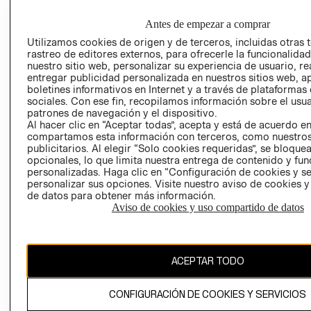
EMPRESARIAL
CONDICIONE
Antes de empezar a comprar
AVISO DE
PRIVACIDAD
Utilizamos cookies de origen y de terceros, incluidas otras 
rastreo de editores externos, para ofrecerle la funcionalid
GIFT CARD
nuestro sitio web, personalizar su experiencia de usuario, rea
entregar publicidad personalizada en nuestros sitios web, a
AVISO DE
boletines informativos en Internet y a través de plataformas
COOKIES
sociales. Con ese fin, recopilamos información sobre el usua
patrones de navegación y el dispositivo.
Al hacer clic en “Aceptar todas”, acepta y está de acuerdo e
compartamos esta información con terceros, como nuestros
publicitarios. Al elegir “Solo cookies requeridas”, se bloque
opcionales, lo que limita nuestra entrega de contenido y fu
personalizadas. Haga clic en “Configuración de cookies y se
personalizar sus opciones. Visite nuestro aviso de cookies 
Uruguay ($U)
de datos para obtener más información.
Aviso de cookies y uso compartido de datos
CAMBIAR REGIÓN
ACEPTAR TODO
El contenido de esta página web está protegido por copyright y es
propiedad de H&M Hennes & Mauritz AB.
CONFIGURACIÓN DE COOKIES Y SERVICIOS