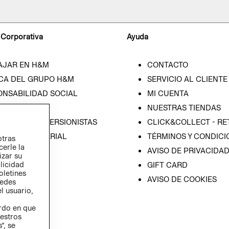
 Corporativa
Ayuda
AJAR EN H&M
CONTACTO
CA DEL GRUPO H&M
SERVICIO AL CLIENTE
ONSABILIDAD SOCIAL
MI CUENTA
SA
NUESTRAS TIENDAS
IÓN CON INVERSIONISTAS
CLICK&COLLECT - RE
ICA EMPRESARIAL
TÉRMINOS Y CONDICI
otras
cerle la
AVISO DE PRIVACIDA
izar su
blicidad
GIFT CARD
oletines
AVISO DE COOKIES
redes
l usuario,
erdo en que
estros
”, se