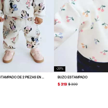
-
20
%
CONJUNTO ESTAMPADO DE 2 PIEZAS EN FELPA
BUZO ESTAMPADO
PRICE:
$ 319
L PRICE:
ORIGINAL PRICE:
$ 399