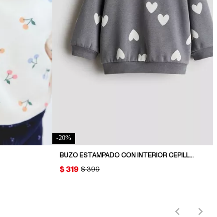
-
20
%
BUZO ESTAMPADO CON INTERIOR CEPILLADO
PRICE:
$ 319
ORIGINAL PRICE:
$ 399