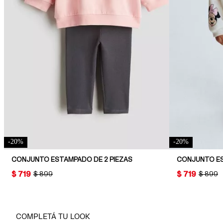
-
20
%
-
20
%
CONJUNTO ESTAMPADO DE 2 PIEZAS
PRICE:
$ 719
PRICE:
$ 719
ORIGINAL PRICE:
$ 899
ORIGINA
$ 899
COMPLETÁ TU LOOK