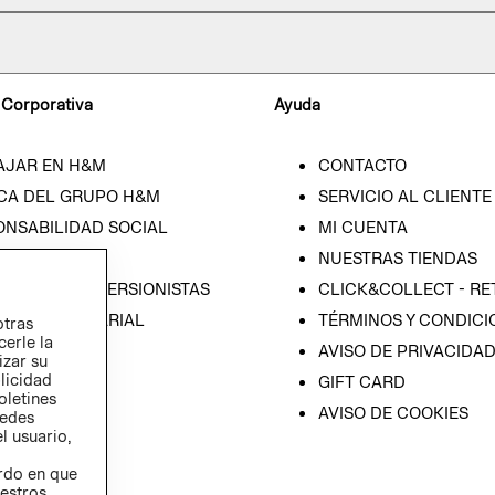
 Corporativa
Ayuda
AJAR EN H&M
CONTACTO
CA DEL GRUPO H&M
SERVICIO AL CLIENTE
ONSABILIDAD SOCIAL
MI CUENTA
SA
NUESTRAS TIENDAS
IÓN CON INVERSIONISTAS
CLICK&COLLECT - RE
ICA EMPRESARIAL
TÉRMINOS Y CONDICI
otras
cerle la
AVISO DE PRIVACIDA
izar su
blicidad
GIFT CARD
oletines
AVISO DE COOKIES
redes
l usuario,
erdo en que
estros