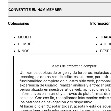
CONVERTITE EN H&M MEMBER
Colecciones
Información
MUJER
TRAB
HOMBRE
ACER
NIÑOS
RESP
HOME
PREN
RELAC
Antes de empezar a comprar
POLÍT
Utilizamos cookies de origen y de terceros, incluidas 
tecnologías de rastreo de editores externos, para ofre
funcionalidad completa de nuestro sitio web, personal
experiencia de usuario, realizar análisis y entregar pu
personalizada en nuestros sitios web, aplicaciones y b
informativos en Internet y a través de plataformas de 
sociales. Con ese fin, recopilamos información sobre e
los patrones de navegación y el dispositivo.
Al hacer clic en “Aceptar todas”, acepta y está de acu
compartamos esta información con terceros, como nu