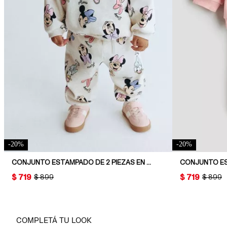
-
20
%
-
20
%
CONJUNTO ESTAMPADO DE 2 PIEZAS EN FELPA
CONJUNTO ES
PRICE:
$ 719
PRICE:
$ 719
ORIGINAL PRICE:
$ 899
ORIGINA
$ 899
COMPLETÁ TU LOOK