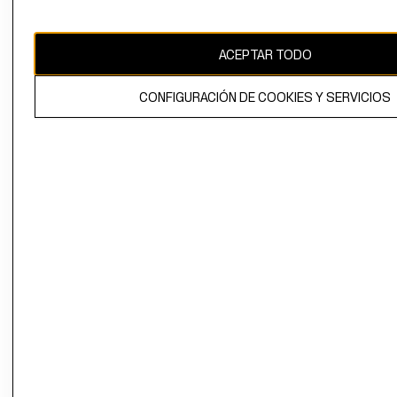
Uruguay ($U)
CAMBIAR REGIÓN
ACEPTAR TODO
CONFIGURACIÓN DE COOKIES Y SERVICIOS
El contenido de esta página web está protegido por copyright y es
propiedad de H&M Hennes & Mauritz AB.