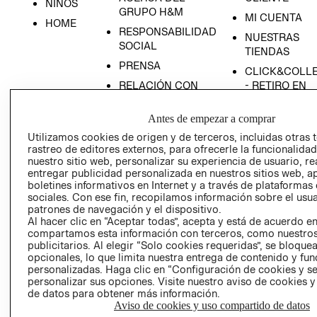
NIÑOS
GRUPO H&M
MI CUENTA
HOME
RESPONSABILIDAD
NUESTRAS
SOCIAL
TIENDAS
PRENSA
CLICK&COLL
RELACIÓN CON
- RETIRO EN
INVERSIONISTAS
TIENDA
Antes de empezar a comprar
POLÍTICA
TÉRMINOS Y
EMPRESARIAL
CONDICIONE
Utilizamos cookies de origen y de terceros, incluidas otras 
rastreo de editores externos, para ofrecerle la funcionalid
AVISO DE
nuestro sitio web, personalizar su experiencia de usuario, rea
PRIVACIDAD
entregar publicidad personalizada en nuestros sitios web, a
boletines informativos en Internet y a través de plataformas
GIFT CARD
sociales. Con ese fin, recopilamos información sobre el usua
AVISO DE
patrones de navegación y el dispositivo.
Al hacer clic en “Aceptar todas”, acepta y está de acuerdo e
COOKIES
compartamos esta información con terceros, como nuestros
publicitarios. Al elegir “Solo cookies requeridas”, se bloque
opcionales, lo que limita nuestra entrega de contenido y fu
personalizadas. Haga clic en “Configuración de cookies y se
personalizar sus opciones. Visite nuestro aviso de cookies 
de datos para obtener más información.
Aviso de cookies y uso compartido de datos