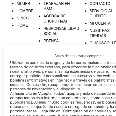
MUJER
TRABAJAR EN
CONTACTO
H&M
HOMBRE
SERVICIO AL
ACERCA DEL
CLIENTE
NIÑOS
GRUPO H&M
MI CUENTA
HOME
RESPONSABILIDAD
NUESTRAS
SOCIAL
TIENDAS
PRENSA
CLICK&COLL
RELACIÓN CON
- RETIRO EN
INVERSIONISTAS
TIENDA
Antes de empezar a comprar
POLÍTICA
TÉRMINOS Y
Utilizamos cookies de origen y de terceros, incluidas otras 
EMPRESARIAL
CONDICIONE
rastreo de editores externos, para ofrecerle la funcionalid
nuestro sitio web, personalizar su experiencia de usuario, rea
AVISO DE
entregar publicidad personalizada en nuestros sitios web, a
PRIVACIDAD
boletines informativos en Internet y a través de plataformas
sociales. Con ese fin, recopilamos información sobre el usua
GIFT CARD
patrones de navegación y el dispositivo.
AVISO DE
Al hacer clic en “Aceptar todas”, acepta y está de acuerdo e
compartamos esta información con terceros, como nuestros
COOKIES
publicitarios. Al elegir “Solo cookies requeridas”, se bloque
opcionales, lo que limita nuestra entrega de contenido y fu
personalizadas. Haga clic en “Configuración de cookies y se
personalizar sus opciones. Visite nuestro aviso de cookies 