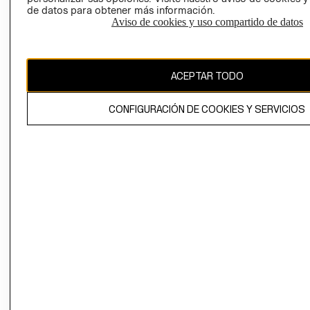
de datos para obtener más información.
Aviso de cookies y uso compartido de datos
Uruguay ($U)
CAMBIAR REGIÓN
ACEPTAR TODO
CONFIGURACIÓN DE COOKIES Y SERVICIOS
El contenido de esta página web está protegido por copyright y es
propiedad de H&M Hennes & Mauritz AB.