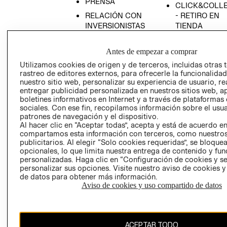
PRENSA
CLICK&COLL
RELACIÓN CON
- RETIRO EN
INVERSIONISTAS
TIENDA
POLÍTICA
TÉRMINOS Y
EMPRESARIAL
CONDICIONE
Antes de empezar a comprar
AVISO DE
Utilizamos cookies de origen y de terceros, incluidas otras 
rastreo de editores externos, para ofrecerle la funcionalid
PRIVACIDAD
nuestro sitio web, personalizar su experiencia de usuario, rea
GIFT CARD
entregar publicidad personalizada en nuestros sitios web, a
boletines informativos en Internet y a través de plataformas
AVISO DE
sociales. Con ese fin, recopilamos información sobre el usua
COOKIES
patrones de navegación y el dispositivo.
Al hacer clic en “Aceptar todas”, acepta y está de acuerdo e
compartamos esta información con terceros, como nuestros
publicitarios. Al elegir “Solo cookies requeridas”, se bloque
opcionales, lo que limita nuestra entrega de contenido y fu
personalizadas. Haga clic en “Configuración de cookies y se
personalizar sus opciones. Visite nuestro aviso de cookies 
de datos para obtener más información.
Uruguay ($U)
Aviso de cookies y uso compartido de datos
CAMBIAR REGIÓN
ACEPTAR TODO