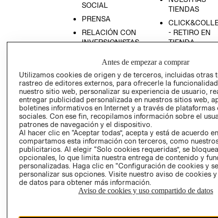
SOCIAL
TIENDAS
PRENSA
CLICK&COLL
RELACIÓN CON
- RETIRO EN
INVERSIONISTAS
TIENDA
POLÍTICA
TÉRMINOS Y
Antes de empezar a comprar
EMPRESARIAL
CONDICIONE
Utilizamos cookies de origen y de terceros, incluidas otras 
AVISO DE
rastreo de editores externos, para ofrecerle la funcionalid
PRIVACIDAD
nuestro sitio web, personalizar su experiencia de usuario, rea
entregar publicidad personalizada en nuestros sitios web, a
GIFT CARD
boletines informativos en Internet y a través de plataformas
AVISO DE
sociales. Con ese fin, recopilamos información sobre el usua
patrones de navegación y el dispositivo.
COOKIES
Al hacer clic en “Aceptar todas”, acepta y está de acuerdo e
compartamos esta información con terceros, como nuestros
publicitarios. Al elegir “Solo cookies requeridas”, se bloque
opcionales, lo que limita nuestra entrega de contenido y fu
personalizadas. Haga clic en “Configuración de cookies y se
personalizar sus opciones. Visite nuestro aviso de cookies 
de datos para obtener más información.
Aviso de cookies y uso compartido de datos
Uruguay ($U)
CAMBIAR REGIÓN