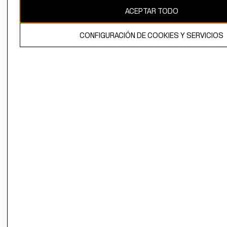
ACEPTAR TODO
CONFIGURACIÓN DE COOKIES Y SERVICIOS
El contenido de esta página web está protegido por copyright y es
propiedad de H&M Hennes & Mauritz AB.